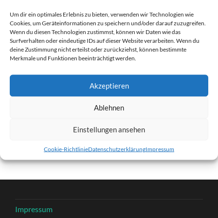
cropped-Startbild3.jpg
Um dir ein optimales Erlebnis zu bieten, verwenden wir Technologien wie
9. DEZEMBER 2016
1280
x
1280 PX
Cookies, um Geräteinformationen zu speichern und/oder darauf zuzugreifen.
Wenn du diesen Technologien zustimmst, können wir Daten wie das
Surfverhalten oder eindeutige IDs auf dieser Website verarbeiten. Wenn du
deine Zustimmung nicht erteilst oder zurückziehst, können bestimmte
Merkmale und Funktionen beeinträchtigt werden.
« Vorheriger
Akzeptieren
Nächster
»
Ablehnen
Schreibe einen Kommentar
Einstellungen ansehen
Du musst
angemeldet
sein, um einen Kommentar
Cookie-Richtlinie
Datenschutzerklärung
Impressum
abzugeben.
Impressum