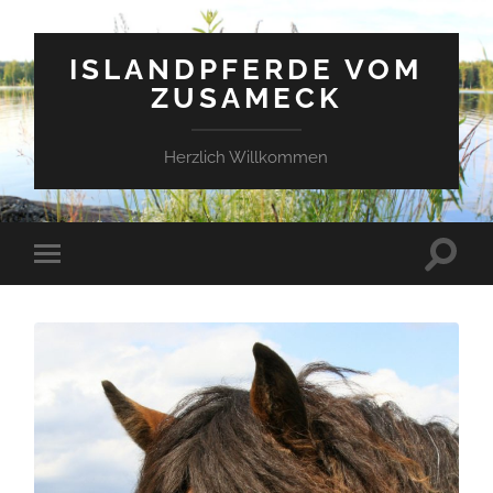
ISLANDPFERDE VOM
ZUSAMECK
Herzlich Willkommen
Suchfe
Mobile-
ein-/a
Menü
ein-/ausblenden