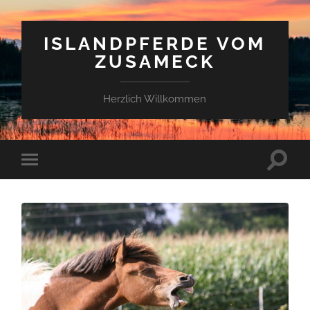
ISLANDPFERDE VOM
ZUSAMECK
Herzlich Willkommen
Suchfe
Mobile-
ein-/a
Menü
ein-/ausblenden