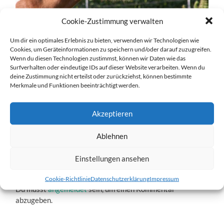
Cookie-Zustimmung verwalten
Um dir ein optimales Erlebnis zu bieten, verwenden wir Technologien wie
Cookies, um Geräteinformationen zu speichern und/oder darauf zuzugreifen.
Wenn du diesen Technologien zustimmst, können wir Daten wie das
xl013-1.jpg
Surfverhalten oder eindeutige IDs auf dieser Website verarbeiten. Wenn du
deine Zustimmung nicht erteilst oder zurückziehst, können bestimmte
Merkmale und Funktionen beeinträchtigt werden.
28. DEZEMBER 2016
1204
x
1204 PX
Akzeptieren
« Vorheriger
Nächster
»
Ablehnen
Einstellungen ansehen
Schreibe einen Kommentar
Cookie-Richtlinie
Datenschutzerklärung
Impressum
Du musst
angemeldet
sein, um einen Kommentar
abzugeben.