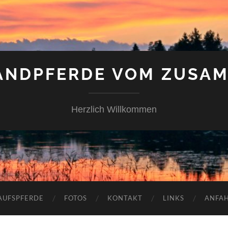
ANDPFERDE VOM ZUSA
Herzlich Willkommen
AUFSPFERDE
FOTOS
KONTAKT
LINKS
ANFA