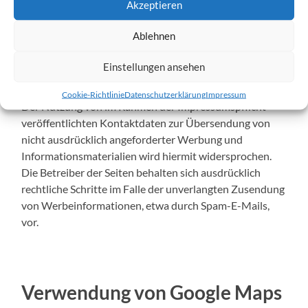
Akzeptieren
müssen Sie den Opt-Out-Cookie erneut setzen.
Ablehnen
Einstellungen ansehen
Widerspruch Werbe-Mails
Cookie-Richtlinie
Datenschutzerklärung
Impressum
Der Nutzung von im Rahmen der Impressumspflicht
veröffentlichten Kontaktdaten zur Übersendung von
nicht ausdrücklich angeforderter Werbung und
Informationsmaterialien wird hiermit widersprochen.
Die Betreiber der Seiten behalten sich ausdrücklich
rechtliche Schritte im Falle der unverlangten Zusendung
von Werbeinformationen, etwa durch Spam-E-Mails,
vor.
Verwendung von Google Maps