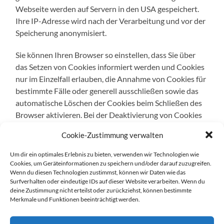
Webseite werden auf Servern in den USA gespeichert.
Ihre IP-Adresse wird nach der Verarbeitung und vor der
Speicherung anonymisiert.
Sie können Ihren Browser so einstellen, dass Sie über
das Setzen von Cookies informiert werden und Cookies
nur im Einzelfall erlauben, die Annahme von Cookies für
bestimmte Fälle oder generell ausschließen sowie das
automatische Löschen der Cookies beim Schließen des
Browser aktivieren. Bei der Deaktivierung von Cookies
kann die Funktionalität unserer Webseite eingeschränkt
Cookie-Zustimmung verwalten
sein.
Um dir ein optimales Erlebnis zu bieten, verwenden wir Technologien wie
Sie können der Erhebung und Nutzung Ihrer Daten für
Cookies, um Geräteinformationen zu speichern und/oder darauf zuzugreifen.
die Zukunft widersprechen, indem Sie mit einem Klick
Wenn du diesen Technologien zustimmst, können wir Daten wie das
Surfverhalten oder eindeutige IDs auf dieser Website verarbeiten. Wenn du
auf diesen Link einen Opt-Out-Cookie in Ihrem Browser
deine Zustimmung nicht erteilst oder zurückziehst, können bestimmte
setzen:
https://www.quantcast.com/opt-out/
Merkmale und Funktionen beeinträchtigt werden.
Wenn Sie die Cookies auf Ihrem Rechner löschen,