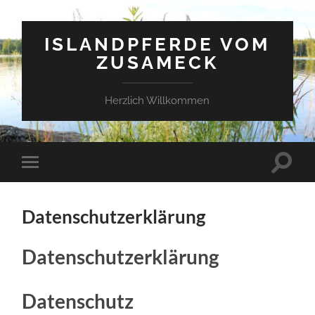
ISLANDPFERDE VOM
ZUSAMECK
Herzlich Willkommen
Suchfe
Mobile-
ein-/a
Menü
ein-/ausblenden
Datenschutzerklärung
Datenschutzerklärung
Datenschutz