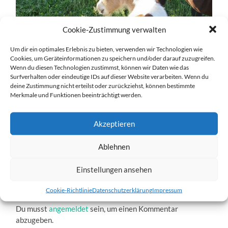
Cookie-Zustimmung verwalten
Um dir ein optimales Erlebnis zu bieten, verwenden wir Technologien wie
Cookies, um Geräteinformationen zu speichern und/oder darauf zuzugreifen.
Wenn du diesen Technologien zustimmst, können wir Daten wie das
Surfverhalten oder eindeutige IDs auf dieser Website verarbeiten. Wenn du
xl008.jpg
deine Zustimmung nicht erteilst oder zurückziehst, können bestimmte
Merkmale und Funktionen beeinträchtigt werden.
28. DEZEMBER 2016
1204
x
1204 PX
Akzeptieren
Ablehnen
« Vorheriger
Nächster
»
Einstellungen ansehen
Schreibe einen Kommentar
Cookie-Richtlinie
Datenschutzerklärung
Impressum
Du musst
angemeldet
sein, um einen Kommentar
abzugeben.